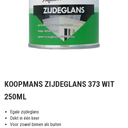
Ga
naar
KOOPMANS ZIJDEGLANS 373 WIT
het
begin
250ML
van
de
afbeeldingen-
Egale zijdeglans
gallerij
Dekt in één keer
Voor zowel binnen als buiten