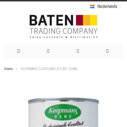
Nederlands
Ga
Home
KOOPMANS ZIJDEGLANS 373 WIT 250ML
naar
Ga
de
naar
het
inhoud
einde
van
de
afbeeldingen-
gallerij