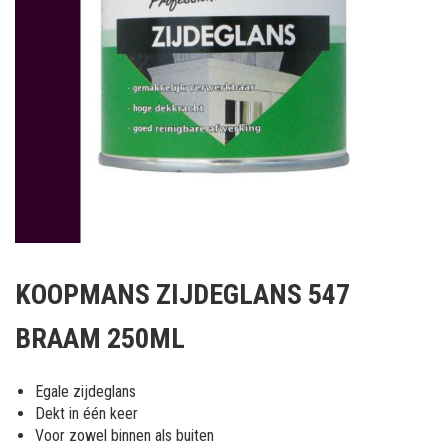
Ga
naar
KOOPMANS ZIJDEGLANS 547
het
begin
BRAAM 250ML
van
de
afbeeldingen-
Egale zijdeglans
gallerij
Dekt in één keer
Voor zowel binnen als buiten