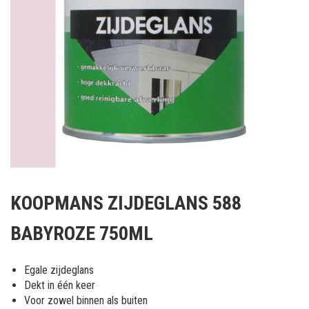
Ga
naar
KOOPMANS ZIJDEGLANS 588
het
begin
BABYROZE 750ML
van
de
afbeeldingen-
Egale zijdeglans
gallerij
Dekt in één keer
Voor zowel binnen als buiten