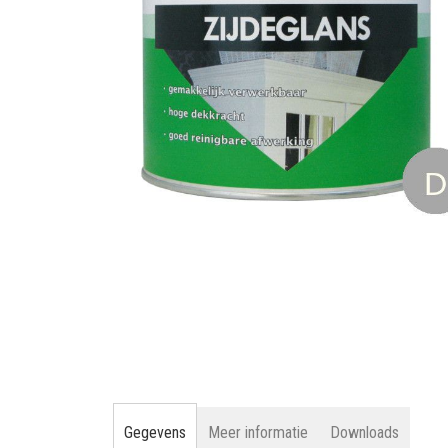
gallerij
Ga
naar
het
begin
van
de
afbeeldingen-
gallerij
Gegevens
Meer informatie
Downloads