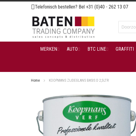
Ga
Telefonisch bestellen? Bel
+31 (0)40 - 262 13 07
naar
de
inhoud
MERKEN
AUTO
BTC LINE
GRAFFITI
Home
KOOPMANS ZIJDEGLANS BASIS D 2,5LTR
Ga
naar
het
einde
van
de
afbeeldingen-