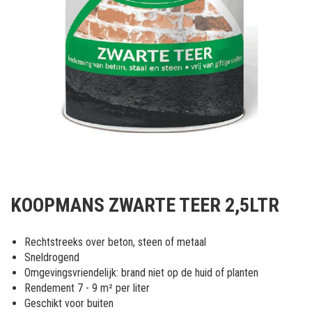
Ga
naar
KOOPMANS ZWARTE TEER 2,5LTR
het
begin
van
Rechtstreeks over beton, steen of metaal
de
Sneldrogend
afbeeldingen-
Omgevingsvriendelijk: brand niet op de huid of planten
gallerij
Rendement 7 - 9 m² per liter
Geschikt voor buiten