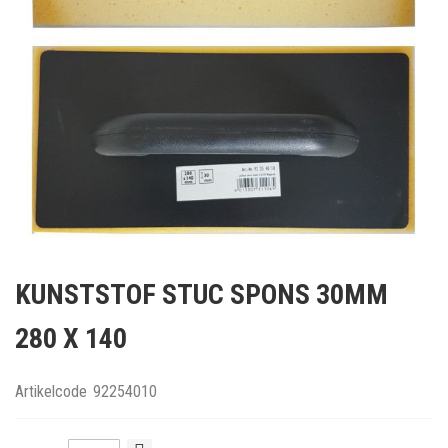
Ga
naar
KUNSTSTOF STUC SPONS 30MM
het
begin
280 X 140
van
de
afbeeldingen-
Artikelcode
92254010
gallerij