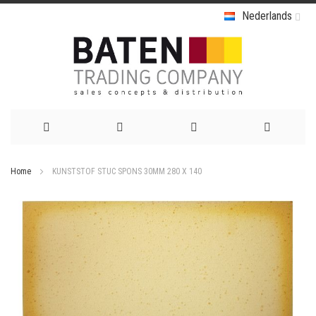
Nederlands
Ga
Home
KUNSTSTOF STUC SPONS 30MM 280 X 140
naar
Ga
de
naar
het
inhoud
einde
van
de
afbeeldingen-
gallerij