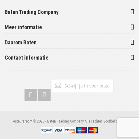
Baten Trading Company
Meer informatie
Daarom Baten
Contact informatie
Abonneer
Inschrijv
u
op
onze
nieuwsbrief
Auteursrecht © 2020 - Baten Trading Company Alle rechten voorbehouden.