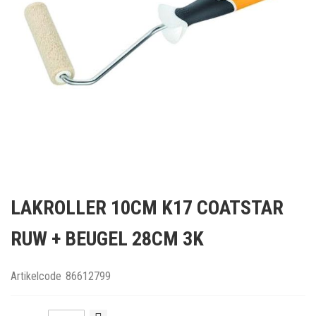
Ga
naar
LAKROLLER 10CM K17 COATSTAR
het
begin
RUW + BEUGEL 28CM 3K
van
de
afbeeldingen-
Artikelcode
86612799
gallerij