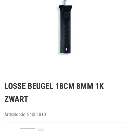
Ga
naar
LOSSE BEUGEL 18CM 8MM 1K
het
begin
ZWART
van
de
afbeeldingen-
Artikelcode
84001810
gallerij