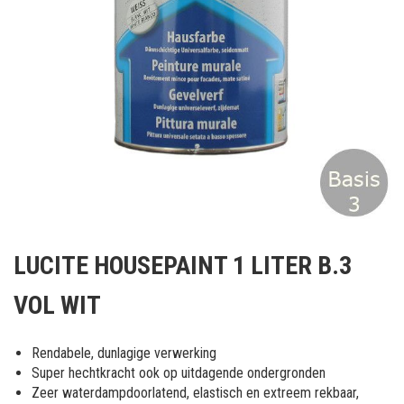
Ga
naar
LUCITE HOUSEPAINT 1 LITER B.3
het
begin
VOL WIT
van
de
afbeeldingen-
Rendabele, dunlagige verwerking
gallerij
Super hechtkracht ook op uitdagende ondergronden
Zeer waterdampdoorlatend, elastisch en extreem rekbaar,