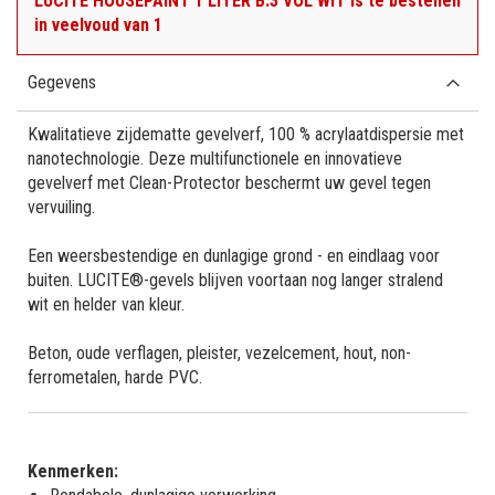
LUCITE HOUSEPAINT 1 LITER B.3 VOL WIT is te bestellen
in veelvoud van 1
Gegevens
Kwalitatieve zijdematte gevelverf, 100 % acrylaatdispersie met
nanotechnologie. Deze multifunctionele en innovatieve
gevelverf met Clean-Protector beschermt uw gevel tegen
vervuiling.
Een weersbestendige en dunlagige grond - en eindlaag voor
buiten. LUCITE®-gevels blijven voortaan nog langer stralend
wit en helder van kleur.
Beton, oude verflagen, pleister, vezelcement, hout, non-
ferrometalen, harde PVC.
Kenmerken: