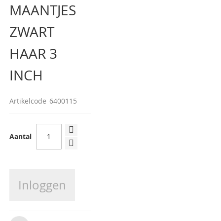
MAANTJES
van
de
afbeeldingen-
ZWART
gallerij
HAAR 3
INCH
Artikelcode
6400115
Aantal
Inloggen