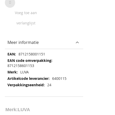
Voeg toe aan
verlanglijst
Meer informatie
Meer
8712158001151
informatie
8712158601153
LUVA
6400115
24
Merk:
LUVA