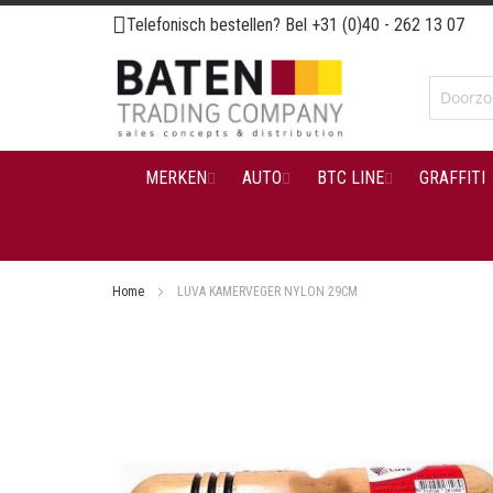
Ga
Telefonisch bestellen? Bel
+31 (0)40 - 262 13 07
naar
de
inhoud
MERKEN
AUTO
BTC LINE
GRAFFITI
Home
LUVA KAMERVEGER NYLON 29CM
Ga
naar
het
einde
van
de
afbeeldingen-