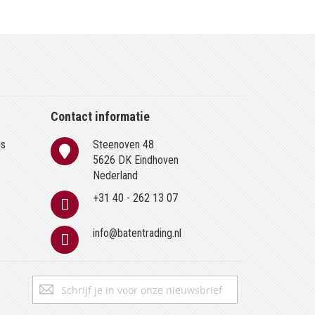
Contact informatie
is
Steenoven 48
n
5626 DK Eindhoven
Nederland
+31 40 - 262 13 07
info@batentrading.nl
Abonneer
Inschrijven
u
op