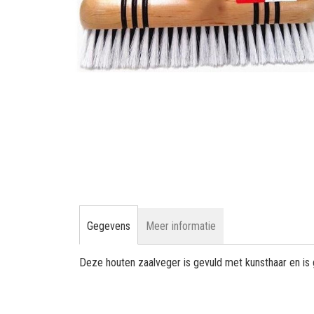
gallerij
Ga
naar
het
begin
van
Gegevens
Meer informatie
de
afbeeldingen-
Deze houten zaalveger is gevuld met kunsthaar en is g
gallerij