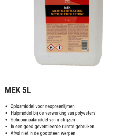
Ga
naar
MEK 5L
het
begin
van
Oplosmiddel voor neopreenlijmen
de
Hulpmiddel bij de verwerking van polyesters
afbeeldingen-
Schoonmaakmiddel van matrijzen
gallerij
In een goed geventileerde ruimte gebruiken
Afval niet in de gootsteen werpen