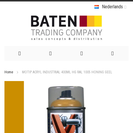
Nederlands
Ga
Home
MOTIP ACRYL INDUSTRIAL 400ML HG RAL 1005 HONING GEEL
naar
Ga
de
naar
het
inhoud
einde
van
de
afbeeldingen-
gallerij