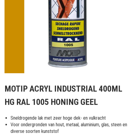
Ga
naar
MOTIP ACRYL INDUSTRIAL 400ML
het
begin
HG RAL 1005 HONING GEEL
van
de
afbeeldingen-
Sneldrogende lak met zeer hoge dek- en vulkracht
gallerij
Voor ondergronden van hout, metaal, aluminium, glas, steen en
diverse soorten kunststof