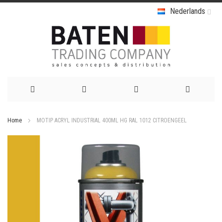
Nederlands
Ga
Home
MOTIP ACRYL INDUSTRIAL 400ML HG RAL 1012 CITROENGEEL
naar
Ga
de
naar
het
inhoud
einde
van
de
afbeeldingen-
gallerij