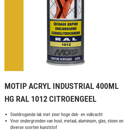
Ga
naar
MOTIP ACRYL INDUSTRIAL 400ML
het
begin
HG RAL 1012 CITROENGEEL
van
de
afbeeldingen-
Sneldrogende lak met zeer hoge dek- en vulkracht
gallerij
Voor ondergronden van hout, metaal, aluminium, glas, steen en
diverse soorten kunststof