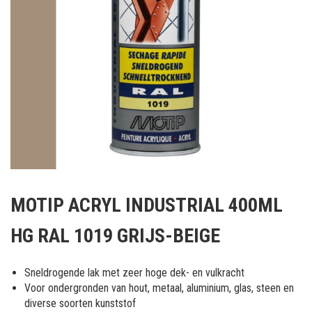
Ga
naar
MOTIP ACRYL INDUSTRIAL 400ML
het
begin
HG RAL 1019 GRIJS-BEIGE
van
de
afbeeldingen-
Sneldrogende lak met zeer hoge dek- en vulkracht
gallerij
Voor ondergronden van hout, metaal, aluminium, glas, steen en
diverse soorten kunststof