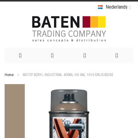
Nederlands
Ga
Home
MOTIP ACRYL INDUSTRIAL 400ML HG RAL 1019 GRIJS-BEIGE
naar
Ga
de
naar
het
inhoud
einde
van
de
afbeeldingen-
gallerij