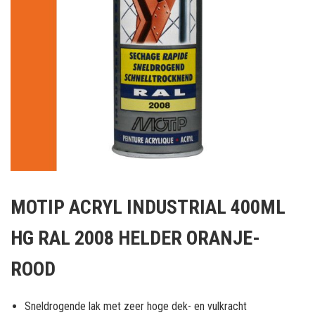
Ga
naar
MOTIP ACRYL INDUSTRIAL 400ML
het
begin
HG RAL 2008 HELDER ORANJE-
van
de
ROOD
afbeeldingen-
gallerij
Sneldrogende lak met zeer hoge dek- en vulkracht