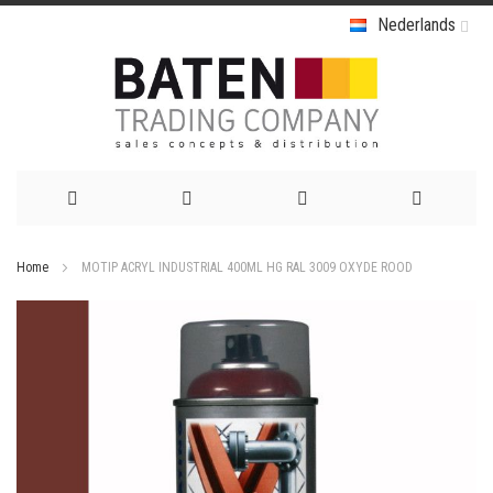
Nederlands
Ga
Home
MOTIP ACRYL INDUSTRIAL 400ML HG RAL 3009 OXYDE ROOD
naar
Ga
de
naar
het
inhoud
einde
van
de
afbeeldingen-
gallerij