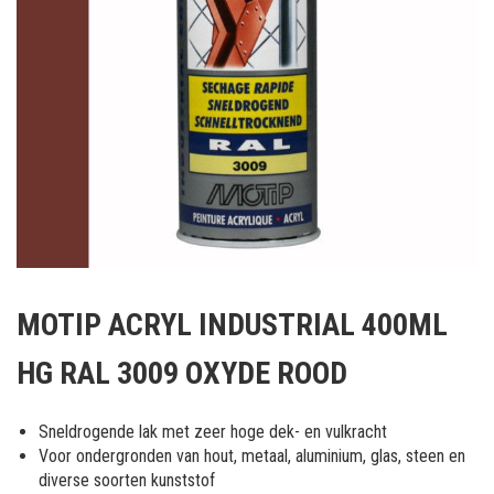
Ga
naar
MOTIP ACRYL INDUSTRIAL 400ML
het
begin
HG RAL 3009 OXYDE ROOD
van
de
afbeeldingen-
Sneldrogende lak met zeer hoge dek- en vulkracht
gallerij
Voor ondergronden van hout, metaal, aluminium, glas, steen en
diverse soorten kunststof