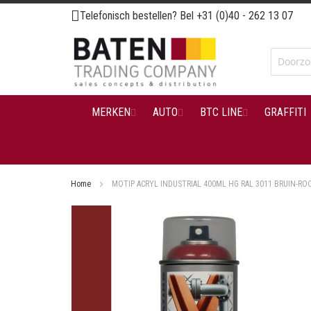
Ga
Telefonisch bestellen? Bel
+31 (0)40 - 262 13 07
naar
de
inhoud
MERKEN
AUTO
BTC LINE
GRAFFITI
Home
MOTIP ACRYL INDUSTRIAL 400ML HG RAL 3011 BRUIN-RO
Ga
naar
het
einde
van
de
afbeeldingen-