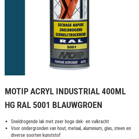
Ga
naar
MOTIP ACRYL INDUSTRIAL 400ML
het
begin
HG RAL 5001 BLAUWGROEN
van
de
afbeeldingen-
Sneldrogende lak met zeer hoge dek- en vulkracht
gallerij
Voor ondergronden van hout, metaal, aluminium, glas, steen en
diverse soorten kunststof