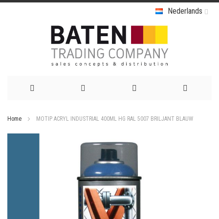
Nederlands
Ga
Home
MOTIP ACRYL INDUSTRIAL 400ML HG RAL 5007 BRILJANT BLAUW
naar
Ga
de
naar
het
inhoud
einde
van
de
afbeeldingen-
gallerij