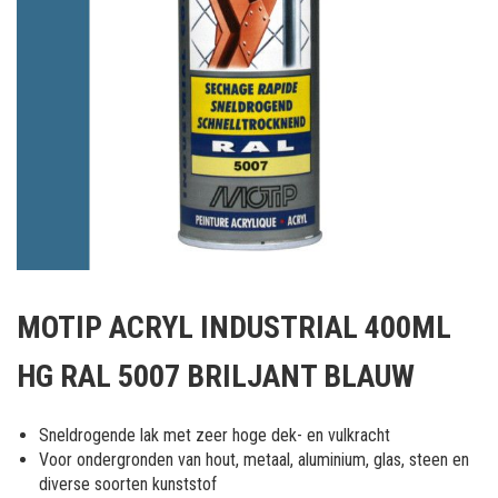
Ga
naar
MOTIP ACRYL INDUSTRIAL 400ML
het
begin
HG RAL 5007 BRILJANT BLAUW
van
de
afbeeldingen-
Sneldrogende lak met zeer hoge dek- en vulkracht
gallerij
Voor ondergronden van hout, metaal, aluminium, glas, steen en
diverse soorten kunststof