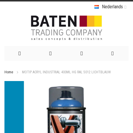
Nederlands
Ga
Home
MOTIP ACRYL INDUSTRIAL 400ML HG RAL 5012 LICHTBLAUW
naar
Ga
de
naar
het
inhoud
einde
van
de
afbeeldingen-
gallerij