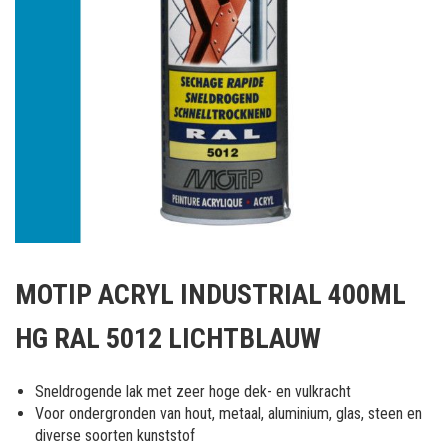
Ga
naar
MOTIP ACRYL INDUSTRIAL 400ML
het
begin
HG RAL 5012 LICHTBLAUW
van
de
afbeeldingen-
Sneldrogende lak met zeer hoge dek- en vulkracht
gallerij
Voor ondergronden van hout, metaal, aluminium, glas, steen en
diverse soorten kunststof