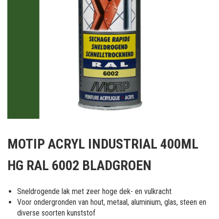
Ga
naar
MOTIP ACRYL INDUSTRIAL 400ML
het
begin
HG RAL 6002 BLADGROEN
van
de
afbeeldingen-
Sneldrogende lak met zeer hoge dek- en vulkracht
gallerij
Voor ondergronden van hout, metaal, aluminium, glas, steen en
diverse soorten kunststof