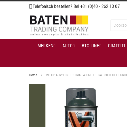
Ga
Telefonisch bestellen? Bel
+31 (0)40 - 262 13 07
naar
de
inhoud
MERKEN
AUTO
BTC LINE
GRAFFITI
Home
MOTIP ACRYL INDUSTRIAL 400ML HG RAL 6003 OLIJFGRO
Ga
naar
het
einde
van
de
afbeeldingen-