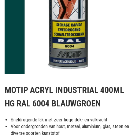
Ga
naar
MOTIP ACRYL INDUSTRIAL 400ML
het
begin
HG RAL 6004 BLAUWGROEN
van
de
afbeeldingen-
Sneldrogende lak met zeer hoge dek- en vulkracht
gallerij
Voor ondergronden van hout, metaal, aluminium, glas, steen en
diverse soorten kunststof