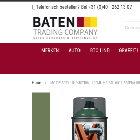
Ga
Telefonisch bestellen? Bel
+31 (0)40 - 262 13 07
naar
de
inhoud
MERKEN
AUTO
BTC LINE
GRAFFITI
Home
MOTIP ACRYL INDUSTRIAL 400ML HG RAL 6011 RESEDA G
Ga
naar
het
einde
van
de
afbeeldingen-