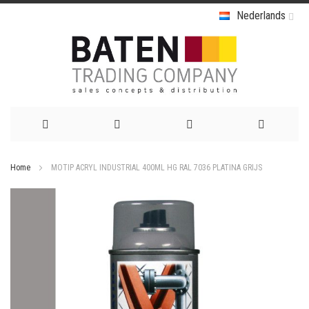
Nederlands
Ga
Home
MOTIP ACRYL INDUSTRIAL 400ML HG RAL 7036 PLATINA GRIJS
naar
Ga
de
naar
het
inhoud
einde
van
de
afbeeldingen-
gallerij