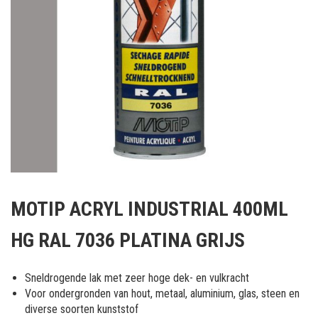
Ga
naar
MOTIP ACRYL INDUSTRIAL 400ML
het
begin
HG RAL 7036 PLATINA GRIJS
van
de
afbeeldingen-
Sneldrogende lak met zeer hoge dek- en vulkracht
gallerij
Voor ondergronden van hout, metaal, aluminium, glas, steen en
diverse soorten kunststof