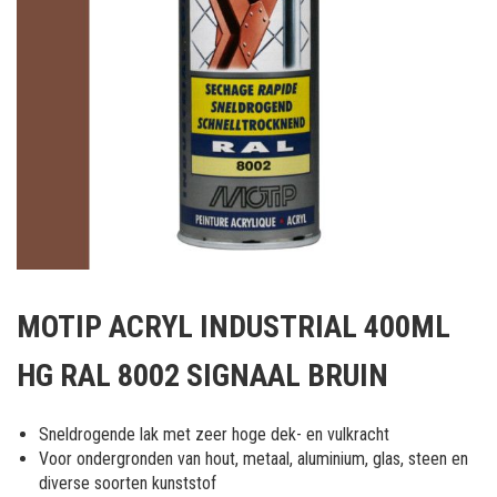
Ga
naar
MOTIP ACRYL INDUSTRIAL 400ML
het
begin
HG RAL 8002 SIGNAAL BRUIN
van
de
afbeeldingen-
Sneldrogende lak met zeer hoge dek- en vulkracht
gallerij
Voor ondergronden van hout, metaal, aluminium, glas, steen en
diverse soorten kunststof