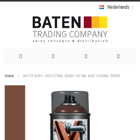
Nederlands
Ga
Home
MOTIP ACRYL INDUSTRIAL 400ML HG RAL 8002 SIGNAAL BRUIN
naar
Ga
de
naar
het
inhoud
einde
van
de
afbeeldingen-
gallerij