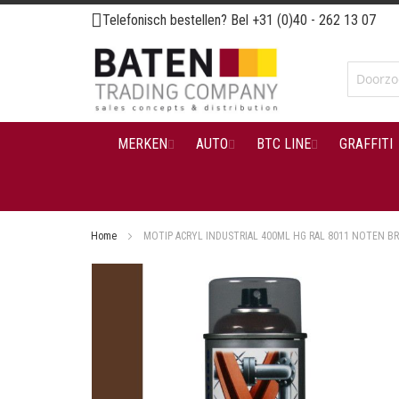
Ga
Telefonisch bestellen? Bel
+31 (0)40 - 262 13 07
naar
de
inhoud
MERKEN
AUTO
BTC LINE
GRAFFITI
Home
MOTIP ACRYL INDUSTRIAL 400ML HG RAL 8011 NOTEN B
Ga
naar
het
einde
van
de
afbeeldingen-