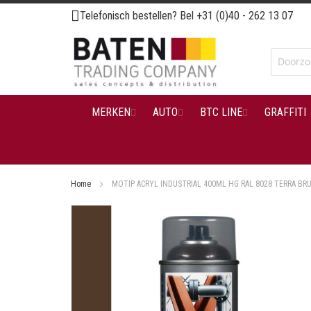
Ga
Telefonisch bestellen? Bel
+31 (0)40 - 262 13 07
naar
de
inhoud
MERKEN
AUTO
BTC LINE
GRAFFITI
Home
MOTIP ACRYL INDUSTRIAL 400ML HG RAL 8028 TERRA BR
Ga
naar
het
einde
van
de
afbeeldingen-