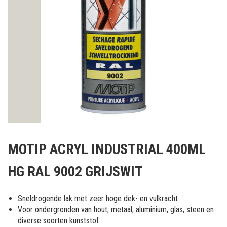
Ga
naar
MOTIP ACRYL INDUSTRIAL 400ML
het
begin
HG RAL 9002 GRIJSWIT
van
de
afbeeldingen-
Sneldrogende lak met zeer hoge dek- en vulkracht
gallerij
Voor ondergronden van hout, metaal, aluminium, glas, steen en
diverse soorten kunststof