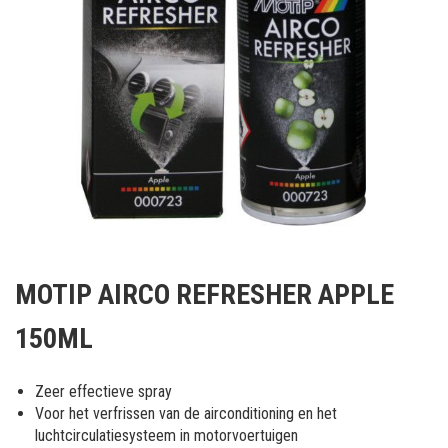
Ga
naar
MOTIP AIRCO REFRESHER APPLE
het
begin
150ML
van
de
afbeeldingen-
Zeer effectieve spray
gallerij
Voor het verfrissen van de airconditioning en het
luchtcirculatiesysteem in motorvoertuigen