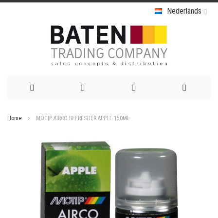
Nederlands
Ga
Home
MOTIP AIRCO REFRESHER APPLE 150ML
naar
Ga
de
naar
het
inhoud
einde
van
de
afbeeldingen-
gallerij