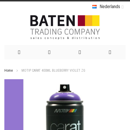
Nederlands
Ga
Home
MOTIP CARAT 400ML BLUEBERRY VIOLET ZG
naar
Ga
de
naar
het
inhoud
einde
van
de
afbeeldingen-
gallerij