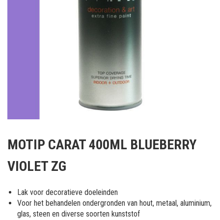
Ga
naar
MOTIP CARAT 400ML BLUEBERRY
het
begin
VIOLET ZG
van
de
afbeeldingen-
Lak voor decoratieve doeleinden
gallerij
Voor het behandelen ondergronden van hout, metaal, aluminium,
glas, steen en diverse soorten kunststof