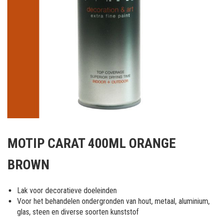
Ga
naar
MOTIP CARAT 400ML ORANGE
het
begin
BROWN
van
de
afbeeldingen-
Lak voor decoratieve doeleinden
gallerij
Voor het behandelen ondergronden van hout, metaal, aluminium,
glas, steen en diverse soorten kunststof