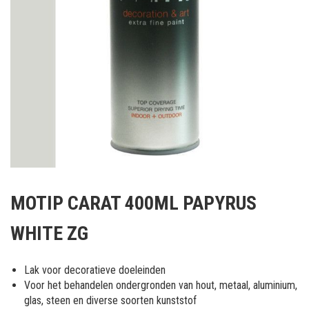
Ga
naar
MOTIP CARAT 400ML PAPYRUS
het
begin
WHITE ZG
van
de
afbeeldingen-
Lak voor decoratieve doeleinden
gallerij
Voor het behandelen ondergronden van hout, metaal, aluminium,
glas, steen en diverse soorten kunststof