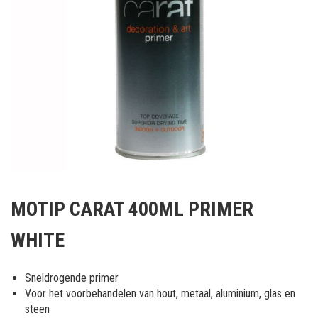
Ga
naar
MOTIP CARAT 400ML PRIMER
het
begin
WHITE
van
de
afbeeldingen-
Sneldrogende primer
gallerij
Voor het voorbehandelen van hout, metaal, aluminium, glas en
steen