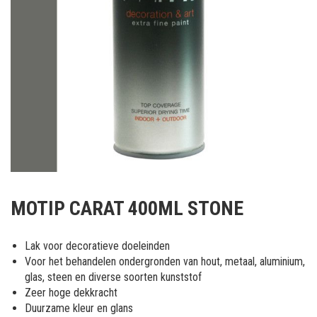
Ga
naar
MOTIP CARAT 400ML STONE
het
begin
van
Lak voor decoratieve doeleinden
de
Voor het behandelen ondergronden van hout, metaal, aluminium,
afbeeldingen-
glas, steen en diverse soorten kunststof
gallerij
Zeer hoge dekkracht
Duurzame kleur en glans