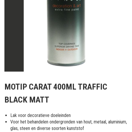
Ga
naar
MOTIP CARAT 400ML TRAFFIC
het
begin
BLACK MATT
van
de
afbeeldingen-
Lak voor decoratieve doeleinden
gallerij
Voor het behandelen ondergronden van hout, metaal, aluminium,
glas, steen en diverse soorten kunststof