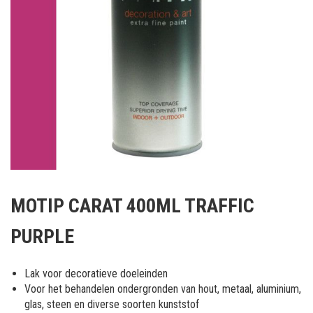
Ga
naar
MOTIP CARAT 400ML TRAFFIC
het
begin
PURPLE
van
de
afbeeldingen-
Lak voor decoratieve doeleinden
gallerij
Voor het behandelen ondergronden van hout, metaal, aluminium,
glas, steen en diverse soorten kunststof