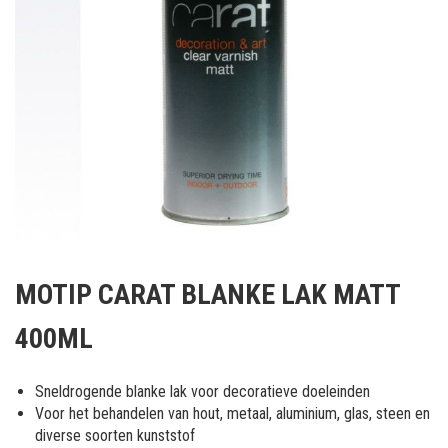
Ga
naar
MOTIP CARAT BLANKE LAK MATT
het
begin
400ML
van
de
afbeeldingen-
Sneldrogende blanke lak voor decoratieve doeleinden
gallerij
Voor het behandelen van hout, metaal, aluminium, glas, steen en
diverse soorten kunststof