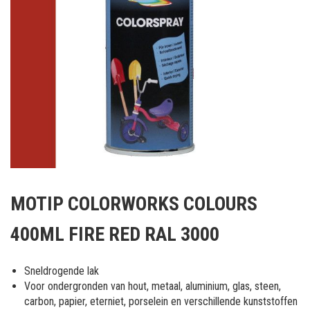
Ga
naar
MOTIP COLORWORKS COLOURS
het
begin
400ML FIRE RED RAL 3000
van
de
afbeeldingen-
Sneldrogende lak
gallerij
Voor ondergronden van hout, metaal, aluminium, glas, steen,
carbon, papier, eterniet, porselein en verschillende kunststoffen