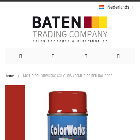
Nederlands
Ga
Home
MOTIP COLORWORKS COLOURS 400ML FIRE RED RAL 3000
naar
Ga
de
naar
het
inhoud
einde
van
de
afbeeldingen-
gallerij