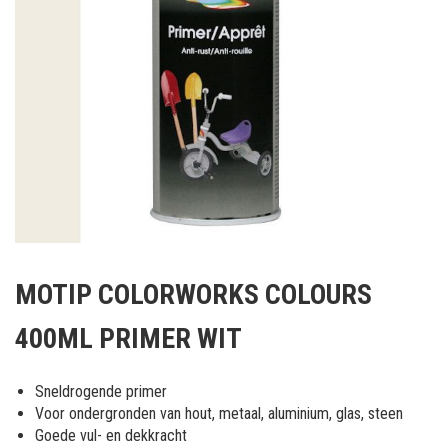
Ga
naar
MOTIP COLORWORKS COLOURS
het
begin
400ML PRIMER WIT
van
de
afbeeldingen-
Sneldrogende primer
gallerij
Voor ondergronden van hout, metaal, aluminium, glas, steen
Goede vul- en dekkracht