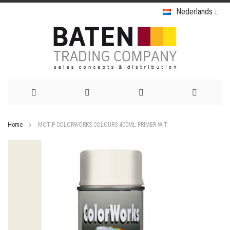
Nederlands
Ga
Home
MOTIP COLORWORKS COLOURS 400ML PRIMER WIT
naar
Ga
de
naar
het
inhoud
einde
van
de
afbeeldingen-
gallerij