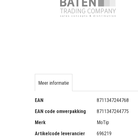
gallerij
Ga
naar
het
Meer informatie
begin
van
Meer
EAN
8711347244768
de
informatie
afbeeldingen-
EAN code omverpakking
8711347244775
gallerij
Merk
MoTip
Artikelcode leverancier
696219