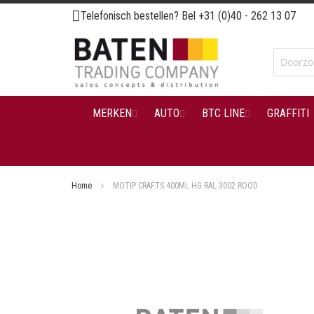
Ga
Telefonisch bestellen? Bel
+31 (0)40 - 262 13 07
naar
de
inhoud
MERKEN
AUTO
BTC LINE
GRAFFITI
Home
MOTIP CRAFTS 400ML HG RAL 3002 ROOD
Ga
naar
het
einde
van
de
afbeeldingen-