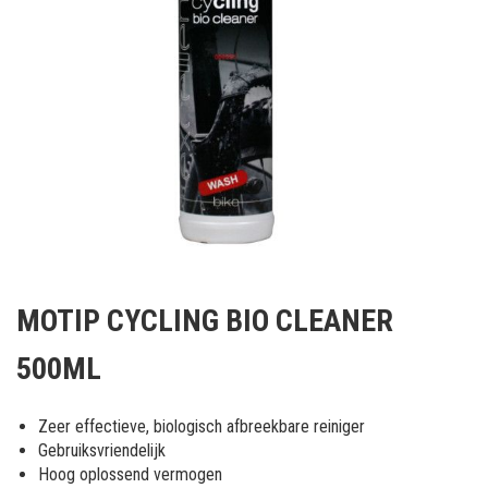
Ga
naar
MOTIP CYCLING BIO CLEANER
het
begin
500ML
van
de
afbeeldingen-
Zeer effectieve, biologisch afbreekbare reiniger
gallerij
Gebruiksvriendelijk
Hoog oplossend vermogen