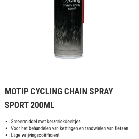
Ga
naar
MOTIP CYCLING CHAIN SPRAY
het
begin
SPORT 200ML
van
de
afbeeldingen-
Smeermiddel met keramiekdeeltjes
gallerij
Voor het behandelen van kettingen en tandwielen van fietsen
Lage wrijvingscoëfficiënt