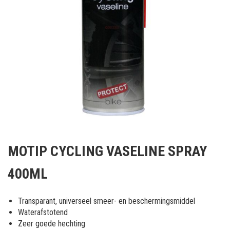
Ga
naar
MOTIP CYCLING VASELINE SPRAY
het
begin
400ML
van
de
afbeeldingen-
Transparant, universeel smeer- en beschermingsmiddel
gallerij
Waterafstotend
Zeer goede hechting