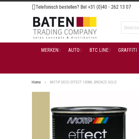
Ga
Telefonisch bestellen? Bel
+31 (0)40 - 262 13 07
naar
de
inhoud
MERKEN
AUTO
BTC LINE
GRAFFITI
Home
MOTIP DECO EFFECT 100ML BRONZE GOLD
Ga
naar
het
einde
van
de
afbeeldingen-