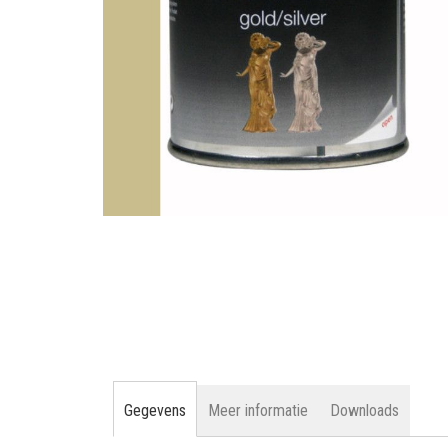
gallerij
Ga
naar
het
begin
van
de
afbeeldingen-
gallerij
Gegevens
Meer informatie
Downloads