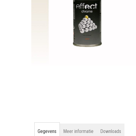
gallerij
Ga
naar
het
begin
van
de
afbeeldingen-
gallerij
Gegevens
Meer informatie
Downloads