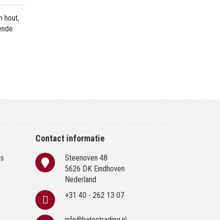
 hout,
kende
Contact informatie
is
Steenoven 48
n
5626 DK Eindhoven
Nederland
+31 40 - 262 13 07
info@batentrading.nl