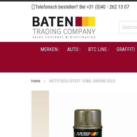
Ga
Telefonisch bestellen? Bel
+31 (0)40 - 262 13 07
naar
de
inhoud
MERKEN
AUTO
BTC LINE
GRAFFITI
Home
MOTIP DECO EFFECT 150ML CHROME GOLD
Ga
naar
het
einde
van
de
afbeeldingen-