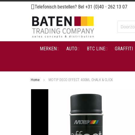
Ga
Telefonisch bestellen? Bel
+31 (0)40 - 262 13 07
naar
de
inhoud
MERKEN
AUTO
BTC LINE
GRAFFITI
Home
MOTIP DECO EFFECT 400ML CHALK & CLICK
Ga
naar
het
einde
van
de
afbeeldingen-