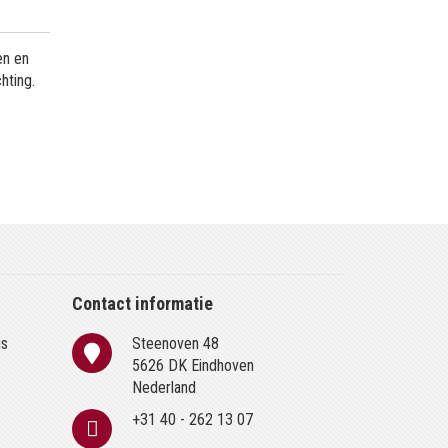
en en
hting.
Contact informatie
is
Steenoven 48
n
5626 DK Eindhoven
Nederland
+31 40 - 262 13 07