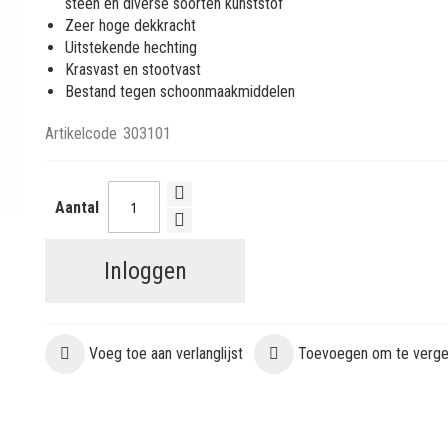
steen en diverse soorten kunststof
Zeer hoge dekkracht
Uitstekende hechting
Krasvast en stootvast
Bestand tegen schoonmaakmiddelen
Artikelcode
303101
Aantal
Inloggen
Voeg toe aan verlanglijst
Toevoegen om te vergel