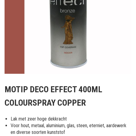
Ga
naar
MOTIP DECO EFFECT 400ML
het
begin
COLOURSPRAY COPPER
van
de
afbeeldingen-
Lak met zeer hoge dekkracht
gallerij
Voor hout, metaal, aluminium, glas, steen, eterniet, aardewerk
en diverse soorten kunststof