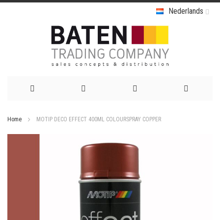
Nederlands
Ga
Home
MOTIP DECO EFFECT 400ML COLOURSPRAY COPPER
naar
Ga
de
naar
het
inhoud
einde
van
de
afbeeldingen-
gallerij