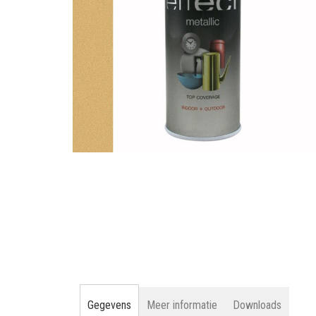
gallerij
Ga
naar
het
begin
van
de
afbeeldingen-
gallerij
Gegevens
Meer informatie
Downloads