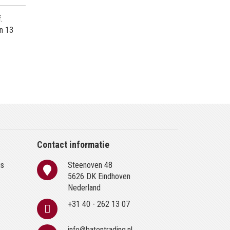
.
in 13
Contact informatie
is
Steenoven 48
n
5626 DK Eindhoven
Nederland
+31 40 - 262 13 07
info@batentrading.nl