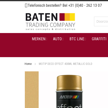
Ga
Telefonisch bestellen? Bel
+31 (0)40 - 262 13 07
naar
de
inhoud
MERKEN
AUTO
BTC LINE
GRAFFITI
Home
MOTIP DECO EFFECT 400ML METALLIC GOLD
Ga
naar
het
einde
van
de
afbeeldingen-